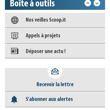
Boîte à outils
Base documentaire
Nos veilles Scoop.it
Appels à projets
Déposer une actu !
Accéder à son compte - (Se
déconnecter)
Recevoir la lettre
Base documentaire
S'abonner aux alertes
Nos veilles Scoop.it