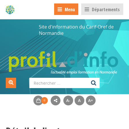
Menu
Départements
Site d'information du Carif-Oref de
Normandie
A-
A
A+