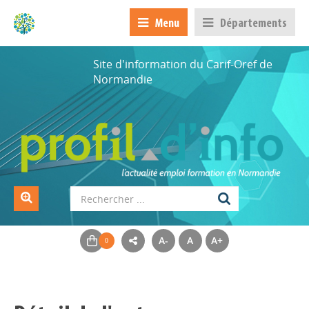
Menu
Départements
Site d'information du Carif-Oref de
Normandie
A-
A
A+