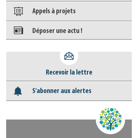
Appels à projets
Déposer une actu !
Accéder à son compte - (Se
déconnecter)
Recevoir la lettre
Base documentaire
S'abonner aux alertes
Nos veilles Scoop.it
Appels à projets