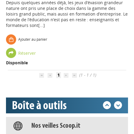
Depuis quelques années déjà, les jeux d’évasion grandeur
nature ont pris une place de choix dans la gamme des
loisirs grand public, mais aussi en formation d’entreprise. Le
monde de l’éducation n’est pas en reste : enseignants et
formateurs sont[...]
Ajouter au panier
Appels à projets
Réserver
Disponible
Déposer une actu !
1
(1 - 1 / 1)
Accéder à son compte - (Se
déconnecter)
Boîte à outils
Base documentaire
Nos veilles Scoop.it