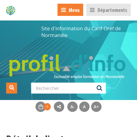
Menu
Départements
Site d'information du Carif-Oref de
Normandie
A-
A
A+