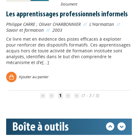
Document
Les apprentissages professionnels informels
Philippe CARRE
;
Olivier CHARBONNIER
//
L'Harmattan
//
Savoir et formation
//
2003
Ce livre met en évidence des pistes efficaces à exploiter
pour renforcer des dispositifs formatifs. Ces apprentissages
acquis hors de toute activité de formation instituée sont
analysés, identifiés dans le but d’en comprendre le
Appels à projets
mécanisme et d’e[...]
Ajouter au panier
Déposer une actu !
1
(1 - 3 / 3)
Accéder à son compte - (Se
déconnecter)
Base documentaire
Boîte à outils