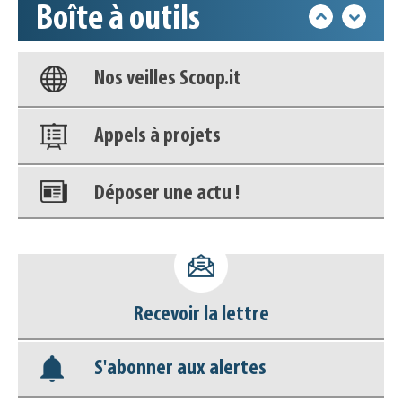
Boîte à outils
Base documentaire
Nos veilles Scoop.it
Appels à projets
Déposer une actu !
Accéder à son compte - (Se
déconnecter)
Recevoir la lettre
Base documentaire
S'abonner aux alertes
Nos veilles Scoop.it