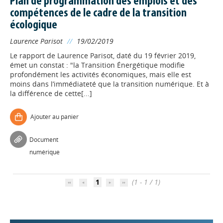
Plan de programmation des emplois et des
compétences de le cadre de la transition
écologique
Laurence Parisot
//
19/02/2019
Le rapport de Laurence Parisot, daté du 19 février 2019,
émet un constat : "la Transition Énergétique modifie
profondément les activités économiques, mais elle est
moins dans l’immédiateté que la transition numérique. Et à
la différence de cette[...]
Ajouter au panier
Appels à projets
Document
numérique
Déposer une actu !
1
(1 - 1 / 1)
Accéder à son compte - (Se
déconnecter)