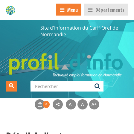
Menu
Départements
Site d'information du Carif-Oref de
Normandie
A-
A
A+