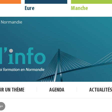
Eure
Manche
de Normandie
SIR UN THÈME
AGENDA
ACTUALITÉS
A+