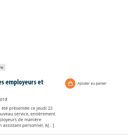
he
les employeurs et
Ajouter au panier
2018
a été présentée ce jeudi 22
ouveau service, entièrement
mployeurs de manière
assistant personnel, A[...]