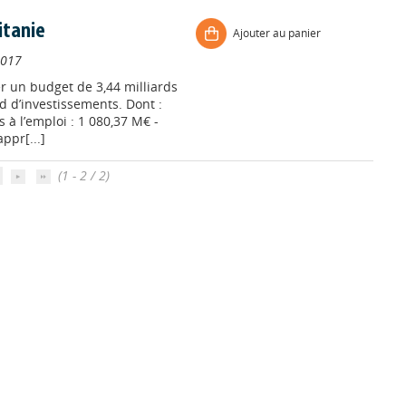
itanie
Ajouter au panier
2017
er un budget de 3,44 milliards
d d’investissements. Dont :
s à l’emploi : 1 080,37 M€ -
ppr[...]
(1 - 2 / 2)