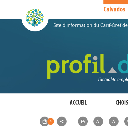
Calvados
Site d'information du Carif-Oref 
ACCUEIL
CHOI
A-
A