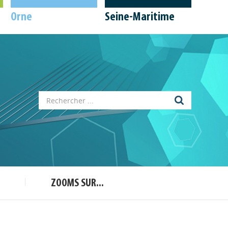
Orne
Seine-Maritime
Appels à projets
Déposer une actu !
ZOOMS SUR...
Accéder à son compte - (Se
déconnecter)