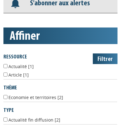
Appels à projets
S'abonner aux alertes
affiner
RESSOURCE
Actualité
[1]
Article
[1]
THÈME
Economie et territoires
[2]
TYPE
Actualité fin diffusion
[2]