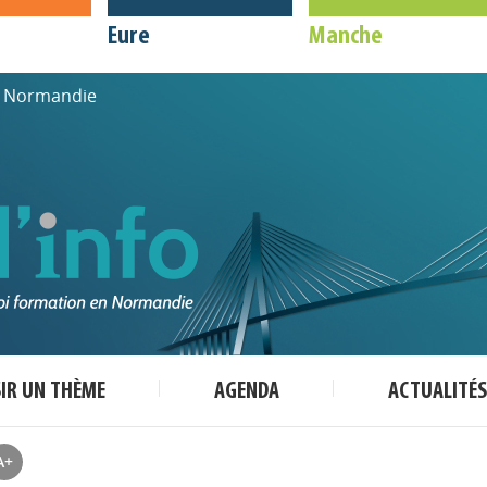
Eure
Manche
de Normandie
SIR UN THÈME
AGENDA
ACTUALITÉS
A+