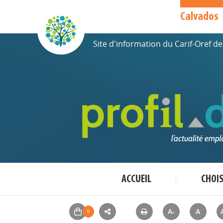
Calvados
Site d'information du Carif-Oref 
ACCUEIL
CHOI
A-
A