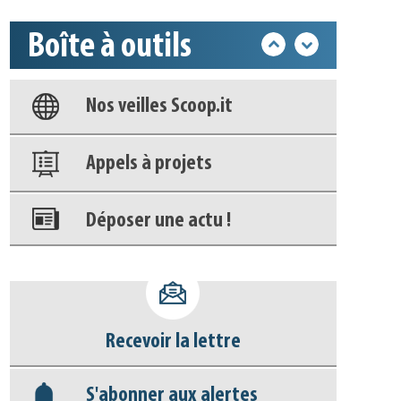
Boîte à outils
Base documentaire
Nos veilles Scoop.it
Appels à projets
Déposer une actu !
Accéder à son compte - (Se
déconnecter)
Recevoir la lettre
Base documentaire
S'abonner aux alertes