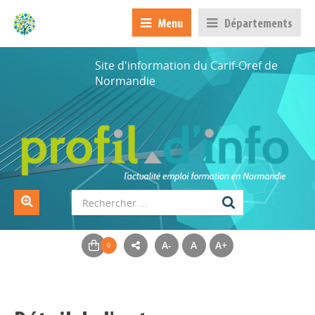
Menu
Départements
Site d'information du Carif-Oref de
Normandie
A-
A
A+