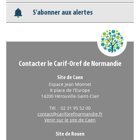
S'abonner aux alertes
Nos veilles Scoop.it
Appels à projets
Contacter le Carif-Oref de Normandie
Site de Caen
Espace Jean Monnet
8 place de l'Europe
14200 Hérouville-Saint-Clair
Tél. : 02 31 95 52 00
contact@cariforefnormandie.fr
Venir sur le site de Caen
Site de Rouen