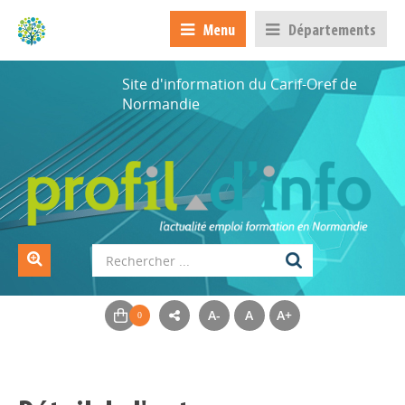
Menu
Départements
Site d'information du Carif-Oref de
Normandie
A-
A
A+