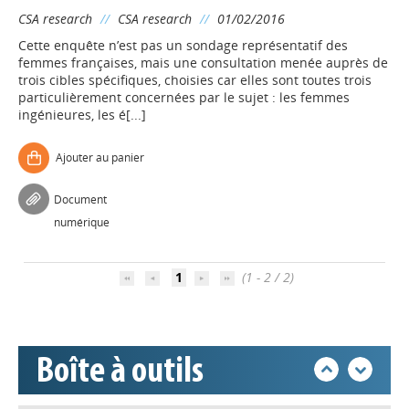
CSA research
//
CSA research
//
01/02/2016
Cette enquête n’est pas un sondage représentatif des
femmes françaises, mais une consultation menée auprès de
trois cibles spécifiques, choisies car elles sont toutes trois
particulièrement concernées par le sujet : les femmes
ingénieures, les é[...]
Ajouter au panier
Appels à projets
Document
numérique
Déposer une actu !
1
(1 - 2 / 2)
Accéder à son compte - (Se
déconnecter)
Boîte à outils
Base documentaire