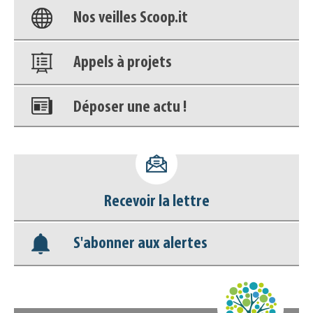
Nos veilles Scoop.it
Appels à projets
Déposer une actu !
Accéder à son compte - (Se
déconnecter)
Recevoir la lettre
Base documentaire
S'abonner aux alertes
Nos veilles Scoop.it
Appels à projets