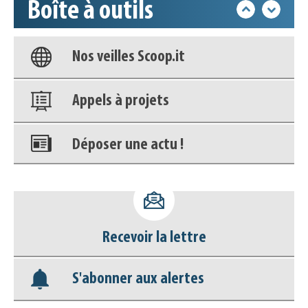
Boîte à outils
Base documentaire
Nos veilles Scoop.it
Appels à projets
Déposer une actu !
Accéder à son compte - (Se
déconnecter)
Recevoir la lettre
Base documentaire
S'abonner aux alertes
Nos veilles Scoop.it