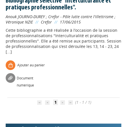
Bibliographie sélective "Interculturalité et
pratiques professionnelles".
Anouk JOURNO-DUREY
;
Crefor - Pôle lutte contre l'illettrisme
;
Véronique NZIE
//
Crefor
//
17/06/2015
Cette bibliographie a été réalisée à l’occasion de la session
de professionnalisations "Interculturalité et pratiques
professionnelles". Elle a été remise aux participants. Session
de professionnalisation qui s’est déroulée les 13, 14 - 23, 24
[...]
Ajouter au panier
Appels à projets
Document
numérique
Déposer une actu !
1
(1 - 1 / 1)
Accéder à son compte - (Se
déconnecter)