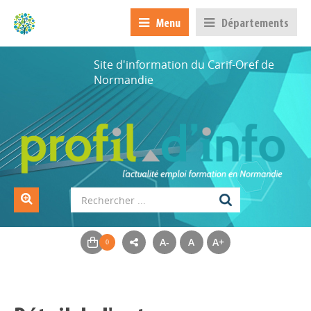
Menu
Départements
Site d'information du Carif-Oref de
Normandie
A-
A
A+