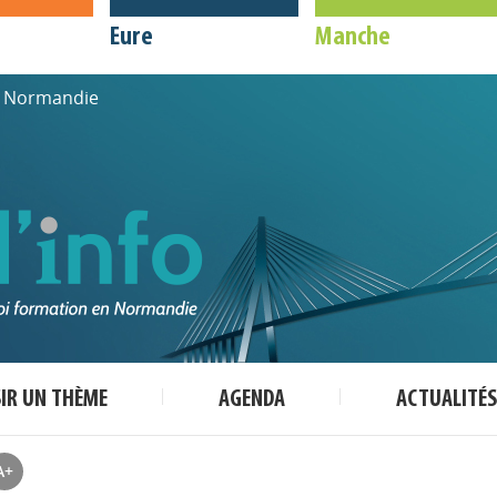
Eure
Manche
de Normandie
SIR UN THÈME
AGENDA
ACTUALITÉS
A+