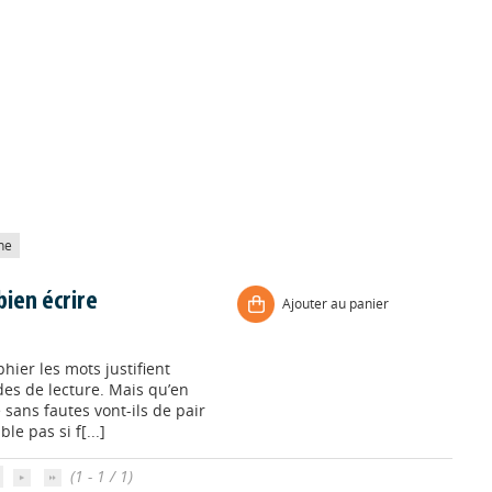
he
bien écrire
Ajouter au panier
ier les mots justifient
des de lecture. Mais qu’en
e sans fautes vont-ils de pair
le pas si f[...]
(1 - 1 / 1)