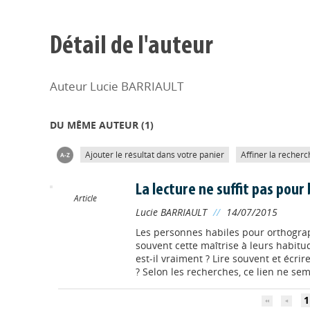
Détail de l'auteur
Auteur Lucie BARRIAULT
DU MÊME AUTEUR (
1
)
Ajouter le résultat dans votre panier
Affiner la recherc
La lecture ne suffit pas pour 
Article
Lucie BARRIAULT
//
14/07/2015
Les personnes habiles pour orthograph
souvent cette maîtrise à leurs habitu
est-il vraiment ? Lire souvent et écrir
? Selon les recherches, ce lien ne semb
1