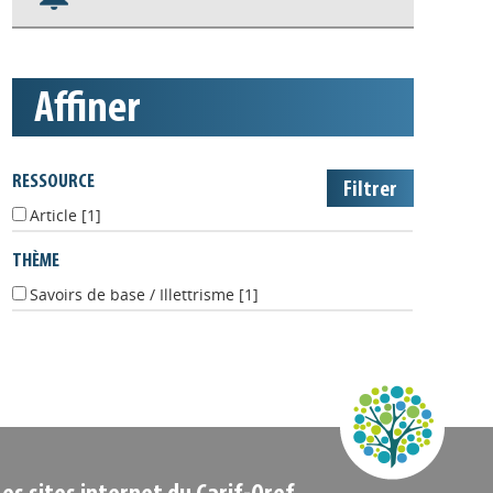
Nos veilles Scoop.it
Appels à projets
affiner
RESSOURCE
Article
[1]
THÈME
Savoirs de base / Illettrisme
[1]