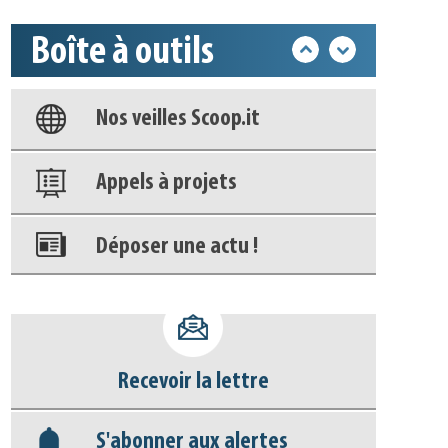
Boîte à outils
Base documentaire
Nos veilles Scoop.it
Appels à projets
Déposer une actu !
Accéder à son compte - (Se
déconnecter)
Recevoir la lettre
Base documentaire
S'abonner aux alertes