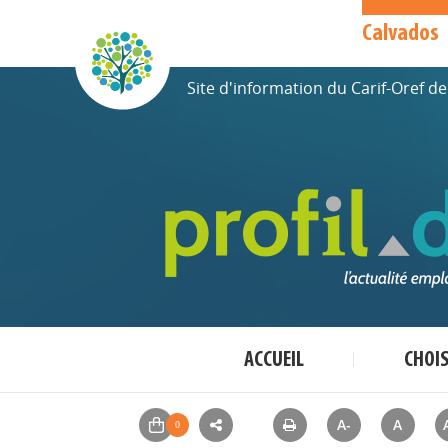
Calvados
Site d'information du Carif-Oref 
ACCUEIL
CHOI
A-
A