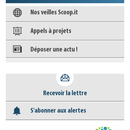
Nos veilles Scoop.it
Appels à projets
Déposer une actu !
Accéder à son compte - (Se
déconnecter)
Base documentaire
Recevoir la lettre
Nos veilles Scoop.it
S'abonner aux alertes
Appels à projets