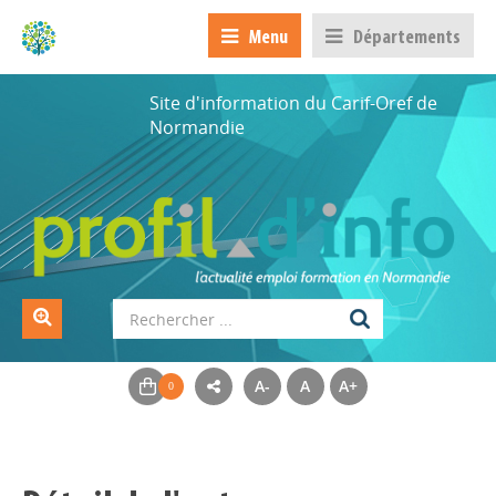
Menu
Départements
Site d'information du Carif-Oref de
Normandie
A-
A
A+