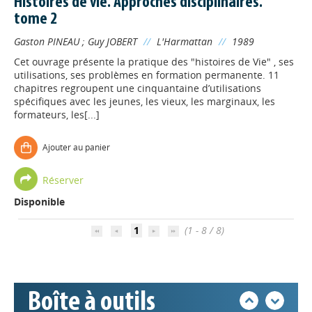
Histoires de vie. Approches disciplinaires.
tome 2
Gaston PINEAU
;
Guy JOBERT
//
L'Harmattan
//
1989
Cet ouvrage présente la pratique des "histoires de Vie" , ses
utilisations, ses problèmes en formation permanente. 11
chapitres regroupent une cinquantaine d’utilisations
spécifiques avec les jeunes, les vieux, les marginaux, les
formateurs, les[...]
Appels à projets
Ajouter au panier
Déposer une actu !
Réserver
Disponible
Accéder à son compte - (Se
1
(1 - 8 / 8)
déconnecter)
Base documentaire
Boîte à outils