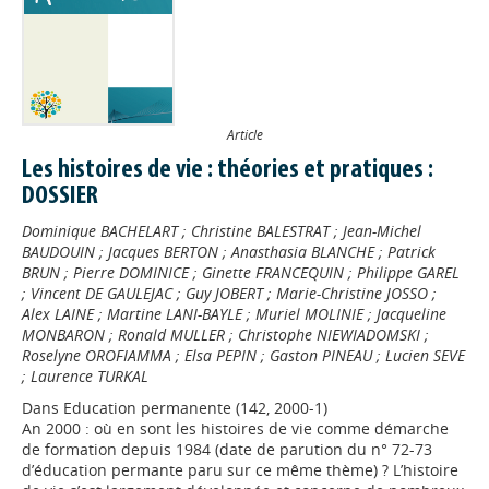
Article
Les histoires de vie : théories et pratiques :
DOSSIER
Dominique BACHELART
;
Christine BALESTRAT
;
Jean-Michel
BAUDOUIN
;
Jacques BERTON
;
Anasthasia BLANCHE
;
Patrick
BRUN
;
Pierre DOMINICE
;
Ginette FRANCEQUIN
;
Philippe GAREL
;
Vincent DE GAULEJAC
;
Guy JOBERT
;
Marie-Christine JOSSO
;
Alex LAINE
;
Martine LANI-BAYLE
;
Muriel MOLINIE
;
Jacqueline
MONBARON
;
Ronald MULLER
;
Christophe NIEWIADOMSKI
;
Roselyne OROFIAMMA
;
Elsa PEPIN
;
Gaston PINEAU
;
Lucien SEVE
;
Laurence TURKAL
Dans
Education permanente (142, 2000-1)
An 2000 : où en sont les histoires de vie comme démarche
de formation depuis 1984 (date de parution du n° 72-73
d’éducation permante paru sur ce même thème) ? L’histoire