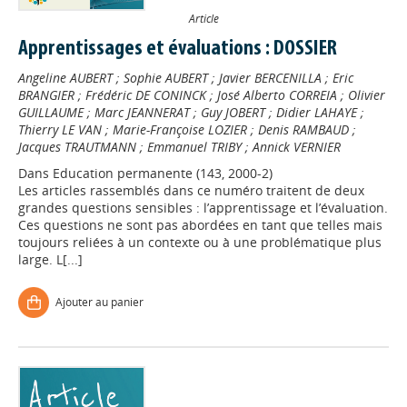
Article
Apprentissages et évaluations : DOSSIER
Angeline AUBERT
;
Sophie AUBERT
;
Javier BERCENILLA
;
Eric
BRANGIER
;
Frédéric DE CONINCK
;
José Alberto CORREIA
;
Olivier
GUILLAUME
;
Marc JEANNERAT
;
Guy JOBERT
;
Didier LAHAYE
;
Thierry LE VAN
;
Marie-Françoise LOZIER
;
Denis RAMBAUD
;
Jacques TRAUTMANN
;
Emmanuel TRIBY
;
Annick VERNIER
Dans
Education permanente (143, 2000-2)
Les articles rassemblés dans ce numéro traitent de deux
grandes questions sensibles : l’apprentissage et l’évaluation.
Ces questions ne sont pas abordées en tant que telles mais
toujours reliées à un contexte ou à une problématique plus
large. L[...]
Ajouter au panier