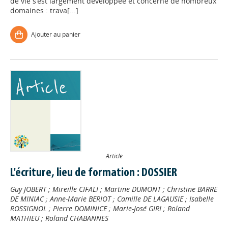
de vie s’est largement développée et concerne de nombreux
domaines : trava[...]
Ajouter au panier
Article
L'écriture, lieu de formation : DOSSIER
Guy JOBERT
;
Mireille CIFALI
;
Martine DUMONT
;
Christine BARRE
DE MINIAC
;
Anne-Marie BERIOT
;
Camille DE LAGAUSIE
;
Isabelle
ROSSIGNOL
;
Pierre DOMINICE
;
Marie-José GIRI
;
Roland
MATHIEU
;
Roland CHABANNES