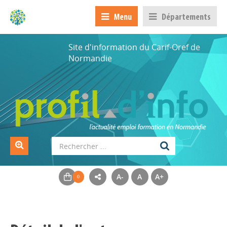
Menu
Départements
Site d'information du Carif-Oref de
Normandie
A-
A
A+