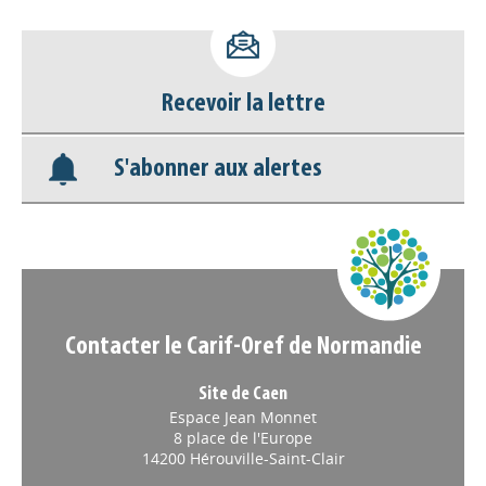
Accéder à son compte - (Se
déconnecter)
Recevoir la lettre
Base documentaire
S'abonner aux alertes
Nos veilles Scoop.it
Appels à projets
Contacter le Carif-Oref de Normandie
Site de Caen
Espace Jean Monnet
8 place de l'Europe
14200 Hérouville-Saint-Clair