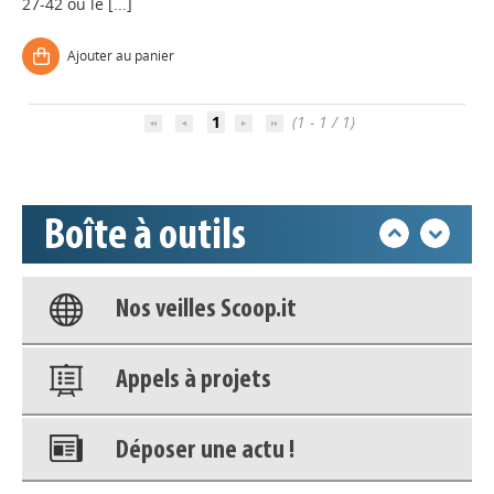
27-42 ou le [...]
Appels à projets
Ajouter au panier
Déposer une actu !
1
(1 - 1 / 1)
Accéder à son compte - (Se
déconnecter)
Boîte à outils
Base documentaire
Nos veilles Scoop.it
Appels à projets
Déposer une actu !