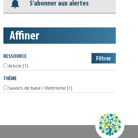
S'abonner aux alertes
affiner
RESSOURCE
Article
[1]
THÈME
Savoirs de base / Illettrisme
[1]