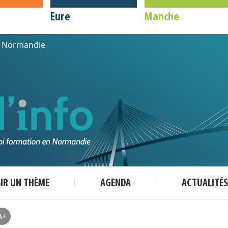
Eure
Manche
de Normandie
SIR UN THÈME
AGENDA
ACTUALITÉS
A+