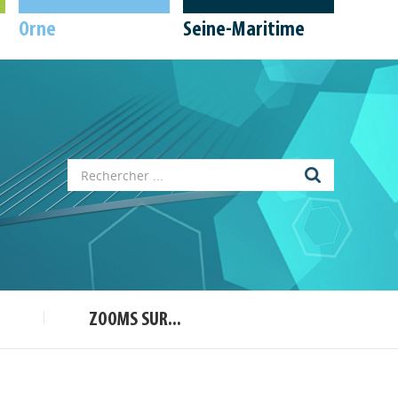
Orne
Seine-Maritime
Appels à projets
Déposer une actu !
Accéder à son compte - (Se
déconnecter)
Base documentaire
ZOOMS SUR...
Nos veilles Scoop.it