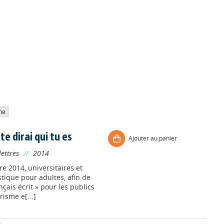
he
te dirai qui tu es
Ajouter au panier
lettres
//
2014
e 2014, universitaires et
stique pour adultes, afin de
çais écrit » pour les publics
risme e[...]