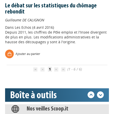
Le débat sur les statistiques du chômage
rebondit
Guillaume DE CALIGNON
Dans
Les Echos (4 avril 2016)
Depuis 2011, les chiffres de Pôle emploi et l'Insee divergent
Appels à projets
de plus en plus. Les modifications administratives et la
hausse des découpages y sont à l'origine.
Déposer une actu !
Ajouter au panier
Accéder à son compte - (Se
1
(1 - 6 / 6)
déconnecter)
Base documentaire
Boîte à outils
Nos veilles Scoop.it