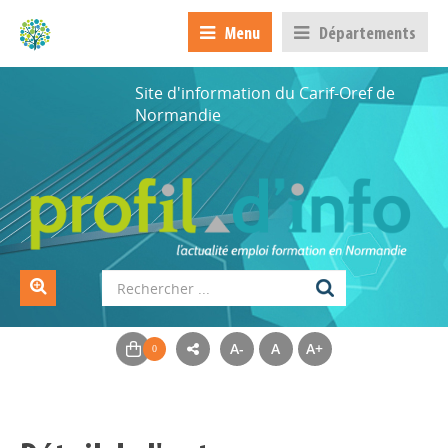
Menu
Départements
Site d'information du Carif-Oref de
Normandie
A-
A
A+