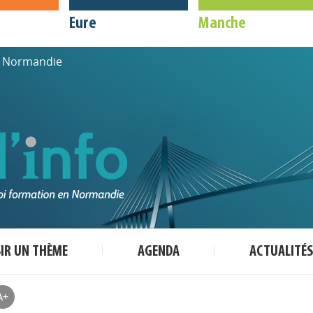
Eure
Manche
de Normandie
SIR UN THÈME
AGENDA
ACTUALITÉS
A+