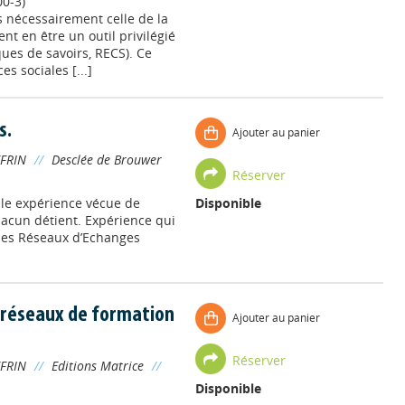
0-3)
s nécessairement celle de la
nt en être un outil privilégié
ues de savoirs, RECS). Ce
 sociales [...]
s.
Ajouter au panier
FRIN
//
Desclée de Brouwer
Réserver
le expérience vécue de
Disponible
acun détient. Expérience qui
des Réseaux d’Echanges
es réseaux de formation
Ajouter au panier
Réserver
FRIN
//
Editions Matrice
//
Disponible