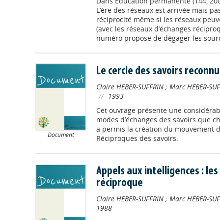
Dans
Education permanente (144, 200
L’ère des réseaux est arrivée mais pa
réciprocité même si les réseaux peuve
(avec les réseaux d’échanges réciproq
numéro propose de dégager les sources
Le cercle des savoirs reconnu
Claire HEBER-SUFFRIN
;
Marc HEBER-SUF
//
1993
Cet ouvrage présente une considérab
modes d’échanges des savoirs que ch
a permis la création du mouvement 
Document
Réciproques des savoirs.
Appels aux intelligences : l
réciproque
Claire HEBER-SUFFRIN
;
Marc HEBER-SUF
1988