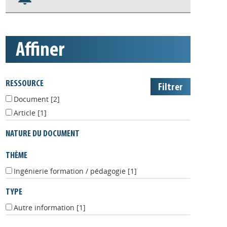
Nos veilles Scoop.it
Appels à projets
affiner
RESSOURCE
Document
[2]
Article
[1]
NATURE DU DOCUMENT
THÈME
Ingénierie formation / pédagogie
[1]
TYPE
Autre information
[1]