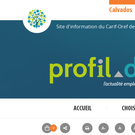
Calvados
Site d'information du Carif-Oref 
ACCUEIL
CHOI
A-
A