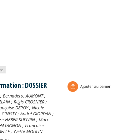
he
rmation : DOSSIER
Ajouter au panier
;
Bernadette AUMONT
;
ELAIN
;
Régis CROSNIER
;
ançoise DEROY
;
Nicole
 GINISTY
;
André GIORDAN
;
ire HEBER-SUFFRIN
;
Marc
CHATAGNON
;
Françoise
BELLE
;
Yvette MOULIN