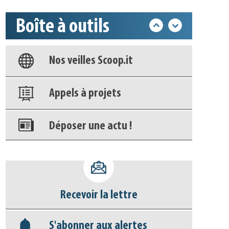
Boîte à outils
Base documentaire
Nos veilles Scoop.it
Appels à projets
Déposer une actu !
Accéder à son compte - (Se
déconnecter)
Recevoir la lettre
Base documentaire
S'abonner aux alertes