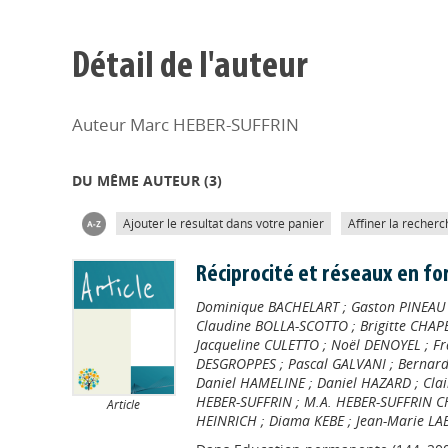
Détail de l'auteur
Auteur Marc HEBER-SUFFRIN
DU MÊME AUTEUR (
3
)
Ajouter le résultat dans votre panier
Affiner la recherc
Réciprocité et réseaux en fo
Dominique BACHELART
;
Gaston PINEAU
Claudine BOLLA-SCOTTO
;
Brigitte CHAP
Jacqueline CULETTO
;
Noël DENOYEL
;
Fr
DESGROPPES
;
Pascal GALVANI
;
Bernard
Daniel HAMELINE
;
Daniel HAZARD
;
Cla
HEBER-SUFFRIN
;
M.A. HEBER-SUFFRIN 
Article
HEINRICH
;
Diama KEBE
;
Jean-Marie LA