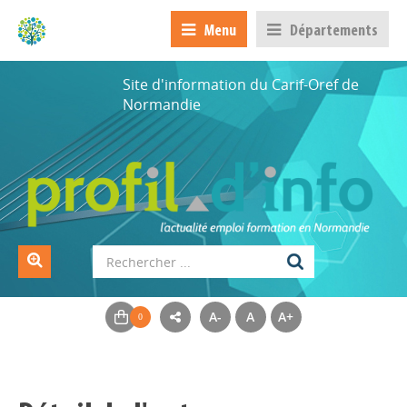
Menu
Départements
Site d'information du Carif-Oref de
Normandie
A-
A
A+