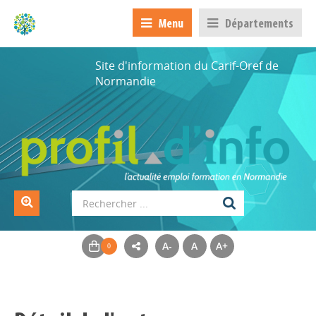
Menu
Départements
Site d'information du Carif-Oref de
Normandie
A-
A
A+