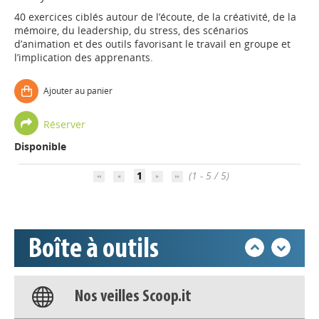
40 exercices ciblés autour de l’écoute, de la créativité, de la
mémoire, du leadership, du stress, des scénarios
d’animation et des outils favorisant le travail en groupe et
l’implication des apprenants.
Ajouter au panier
Appels à projets
Réserver
Déposer une actu !
Disponible
1
(1 - 5 / 5)
Accéder à son compte - (Se
déconnecter)
Base documentaire
Boîte à outils
Nos veilles Scoop.it